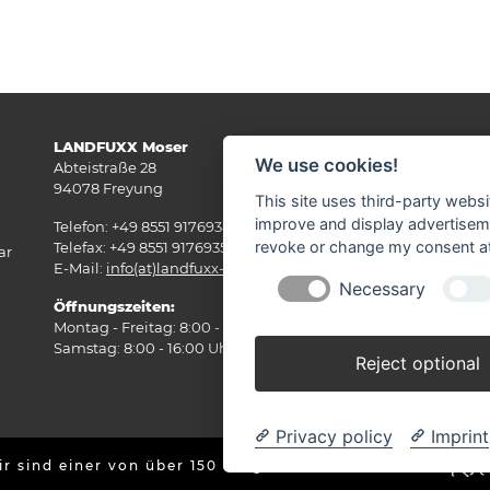
LANDFUXX Moser
Wi
We use cookies!
Abteistraße 28
94078 Freyung
This site uses third-party websi
improve and display advertisemen
Telefon: +49 8551 9176934
revoke or change my consent at 
Telefax: +49 8551 9176935
ar
E-Mail:
info(at)landfuxx-moser.de
Necessary
Öffnungszeiten:
Montag - Freitag: 8:00 - 18:00 Uhr
Samstag: 8:00 - 16:00 Uhr
Reject optional
Privacy policy
Imprint
r sind einer von über 150 ausgefuxxten Märkten!