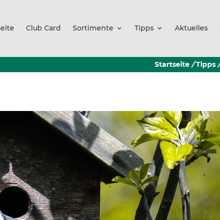
seite
Club Card
Sortimente
Tipps
Aktuelles
Startseite
/
Tipps
/