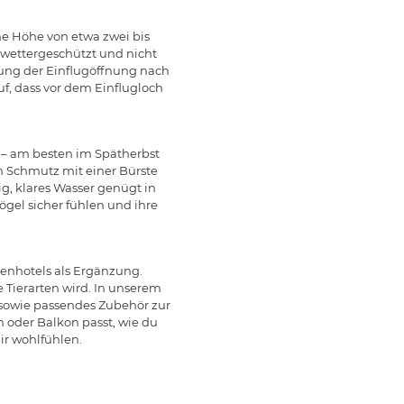
ne Höhe von etwa zwei bis
 wettergeschützt und nicht
htung der Einflugöffnung nach
f, dass vor dem Einflugloch
n – am besten im Spätherbst
en Schmutz mit einer Bürste
g, klares Wasser genügt in
ögel sicher fühlen und ihre
tenhotels als Ergänzung.
 Tierarten wird. In unserem
 sowie passendes Zubehör zur
 oder Balkon passt, wie du
ir wohlfühlen.