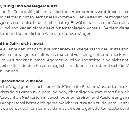
er, ruhig und wettergeschützt
e große Rolle dafür, ob ein Nistkasten angenommen wird. Ideal ist ei
nd Marder nicht so leicht herankommen. Der Kasten sollte möglichst
gesetzt sein, also lieber halbschattig. Bewährt hat sich eine Ausric
Wind und Regen nicht direkt hineinschlagen. Achte außerdem darau
leibt und keine dichten Äste direkt davorhängen.
l im Jahr reicht meist
ele Jahre genutzt wird, braucht er etwas Pflege. Nach der Brutsaiso
asten einmal geleert: altes Nistmaterial vorsichtig entfernen, locker
 kurz trocknen lassen. Aggressive Reinigungsmittel sind nicht nöti
eit solltest du den Kasten möglichst in Ruhe lassen, damit sich die V
en können.
it passendem Zubehör
 für Vögel gibt es auch spezielle Kästen für Fledermäuse oder Insek
dass dein Garten zu einem kleinen, lebendigen Rückzugsort für viele
e Auswahl an Nistkästen in verschiedenen Größen und Ausführungen
 Fachpersonal berät dich gerne, welcher Nistkasten zu deinem Garten
s du sonst noch tun kannst, damit sich deine gefiederten Gäste bei d