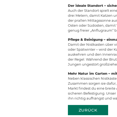
Der ideale Standort – sich
Auch der Standort spielt ein
drei Metern, damit Katzen u
der prallen Mittagssonne aus
Osten oder Südosten, damit 
genug freier „Anflugraum“ b
Pflege & Reinigung – einma
Damit der Nistkasten über vi
oder Spätwinter – wird der K
auskehren und den Innenraum
der Regel. Während der Brutz
Jungen ungestört großzieh
Mehr Natur im Garten – m
Neben klassischen Nistkästen
Zusammen sorgen sie dafür, 
Markt findest du eine breit
sicheren Befestigung. Unser
ihn richtig aufhängst und wa
ZURÜCK