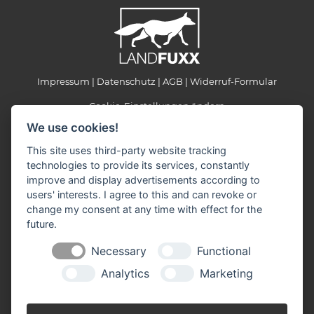
Impressum
Datenschutz
AGB
Widerruf-Formular
Cookie-Einstellungen ändern
We use cookies!
LANDFUXX Moser
This site uses third-party website tracking
Abteistraße 28
technologies to provide its services, constantly
94078 Freyung
improve and display advertisements according to
Telefon: +49 8551 9176934
users' interests. I agree to this and can revoke or
Telefax: +49 8551 9176935
change my consent at any time with effect for the
E-Mail:
info(at)landfuxx-moser.de
future.
Öffnungszeiten:
Necessary
Functional
Montag - Freitag: 8:00 - 18:00 Uhr
Samstag: 8:00 - 16:00 Uhr
Analytics
Marketing
Wir sind Partner der: